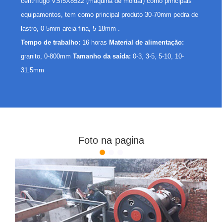
centrífugo VSI5X8522 (máquina de moldar) como principais
equipamentos, tem como principal produto 30-70mm pedra de
lastro, 0-5mm areia fina, 5-18mm .
Tempo de trabalho:
16 horas
Material de alimentação:
granito, 0-800mm
Tamanho da saída:
0-3, 3-5, 5-10, 10-
31.5mm
Foto na pagina