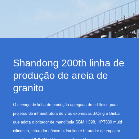
Shandong 200th linha de
produção de areia de
granito
O serviço de linha de produção agregada de edifícios para
projetos de infraestrutura de vias expressas JiQing e BinLai.
que adota o britador de mandíbula SBM HJ98, HPT300 multi
cilindrico, triturador cônico hidráulico e triturador de impacto