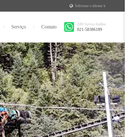
Selecione o idioma ∨
24H Service hotline
Serviço
Contato
021-58386189