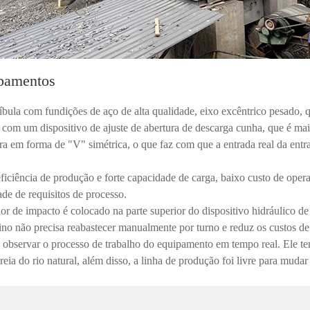
pamentos
bula com fundições de aço de alta qualidade, eixo excêntrico pesado, qu
 com um dispositivo de ajuste de abertura de descarga cunha, que é mais
ura em forma de "V" simétrica, o que faz com que a entrada real da entr
a eficiência de produção e forte capacidade de carga, baixo custo de op
de de requisitos de processo.
ador de impacto é colocado na parte superior do dispositivo hidráulico 
ino não precisa reabastecer manualmente por turno e reduz os custos de
de observar o processo de trabalho do equipamento em tempo real. Ele tem
areia do rio natural, além disso, a linha de produção foi livre para mud