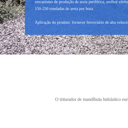
mecanismo de produção de areia periférica, melhor efeito
150-250 toneladas de areia por hora.
Aplicação do produto: fornecer ferroviário de alta veloc
O triturador de mandíbula hidráulico eu