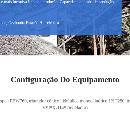
 e mais lucrativa linha de produção. Capacidade da linha de produção
idade, Gezhouba Estação Hidrelétrica
Configuração Do Equipamento
ropeu PEW760, triturador cônico hidráulico monocilíndrico HST250, tri
VSI5X-1145 (moldador)