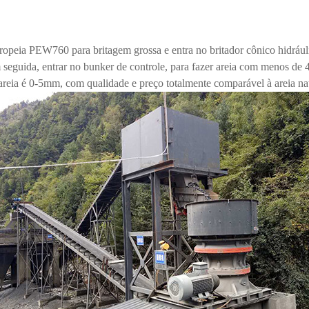
europeia PEW760 para britagem grossa e entra no britador cônico hidrá
m seguida, entrar no bunker de controle, para fazer areia com menos d
areia é 0-5mm, com qualidade e preço totalmente comparável à areia natu