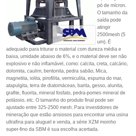
pó de mícron.
O tamanho da
saída pode
atingir
2500mesh (5
um). É
adequado para triturar o material com dureza média e
baixa, umidade abaixo de 6%, e o material deve ser não
explosivo e não inflamável, como: calcita, creta, calcário,
dolomita, caulim, bentonita, pedra sabão, Mica,
magnetita, iolita, pirofilita, vermiculita, espuma do mar,
atapulgita, terra de diatomáceas, barita, gesso, alunita,
grafite, fluorita, mineral fosfato, pedra-pomes mineral de
potássio, etc. O tamanho do produto final pode ser
ajustado entre 325-2500 mesh. Para investidores de
mineração que estão ansiosos para encontrar uma usina
ultrafina para aluguel e venda, a série XZM moinho
super-fino da SBM é sua escolha acertada.